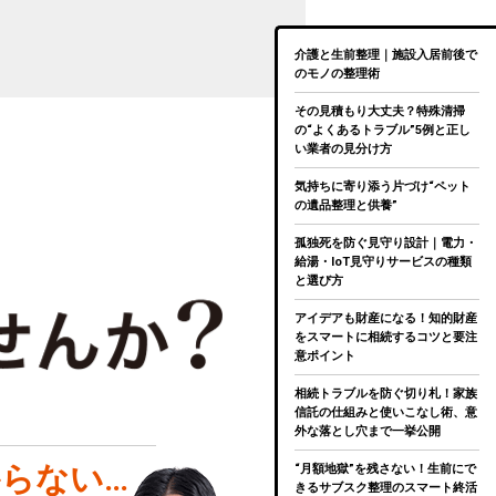
介護と生前整理｜施設入居前後で
のモノの整理術
その見積もり大丈夫？特殊清掃
の“よくあるトラブル”5例と正し
い業者の見分け方
気持ちに寄り添う片づけ“ペット
の遺品整理と供養”
孤独死を防ぐ見守り設計｜電力・
給湯・IoT見守りサービスの種類
と選び方
アイデアも財産になる！知的財産
をスマートに相続するコツと要注
意ポイント
相続トラブルを防ぐ切り札！家族
信託の仕組みと使いこなし術、意
外な落とし穴まで一挙公開
らない…
“月額地獄”を残さない！生前にで
きるサブスク整理のスマート終活