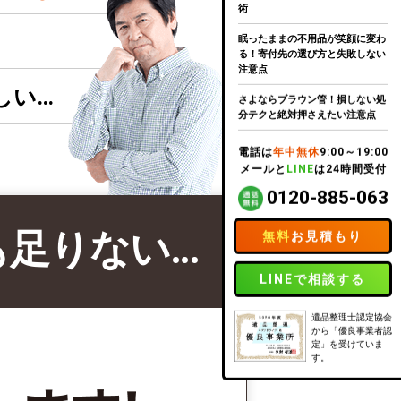
術
眠ったままの不用品が笑顔に変わ
る！寄付先の選び方と失敗しない
注意点
しい…
さよならブラウン管！損しない処
分テクと絶対押さえたい注意点
電話は
年中無休
9:00～19:00
メールと
LINE
は24時間受付
0120-885-063
も足りない…
無料
お見積もり
LINEで相談する
遺品整理士認定協会
から「優良事業者認
定」を受けていま
す。