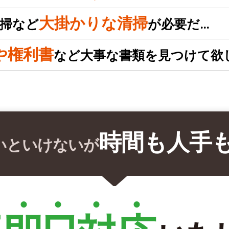
大掛かりな清掃
掃など
が必要だ…
や権利書
など大事な書類を見つけて欲
時間も人手
いといけないが