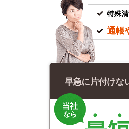
特殊清
通帳
早急に片付けな