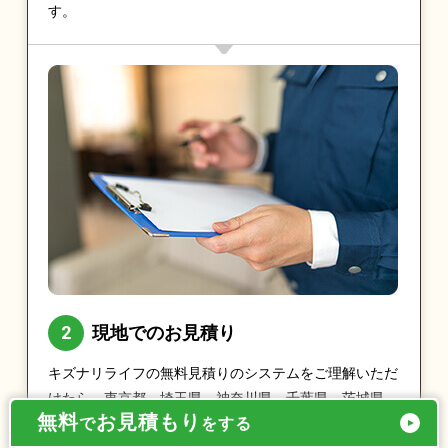
す。
現地でのお見積り
キズナリライフの無料見積りのシステムをご理解いただ
けたら、東京都、埼玉県、神奈川県、千葉県、茨城県、
無料
お見積もり
で
をする
栃木県、群馬県であれば最短即日で実際に現地をお伺い
し、お見積りをとらせていただきます。