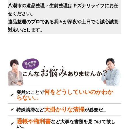
八潮市の遺品整理・生前整理はキズナリライフにお任
せください。
遺品整理のプロである我々が深夜や土日でも誠心誠意
対応いたします。
何をどうしていいのかわか
突然のことで
らない…
大掛かりな清掃
特殊清掃など
が必要だ…
通帳や権利書
など大事な書類を見つけて欲し
い…