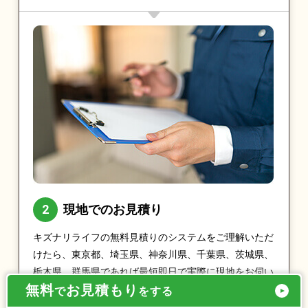
現地でのお見積り
キズナリライフの無料見積りのシステムをご理解いただ
けたら、東京都、埼玉県、神奈川県、千葉県、茨城県、
栃木県、群馬県であれば最短即日で実際に現地をお伺い
無料
お見積もり
し、お見積りをとらせていただきます。
で
をする
もちろん「見積りを受けたら必ず依頼しなければいけな