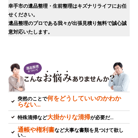
幸手市の遺品整理・生前整理はキズナリライフにお任
せください。
遺品整理のプロである我々が出張見積り無料で誠心誠
意対応いたします。
何をどうしていいのかわか
突然のことで
らない…
大掛かりな清掃
特殊清掃など
が必要だ…
通帳や権利書
など大事な書類を見つけて欲し
い…