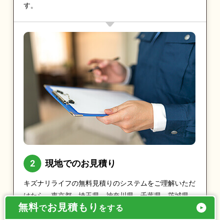
す。
現地でのお見積り
キズナリライフの無料見積りのシステムをご理解いただ
けたら、東京都、埼玉県、神奈川県、千葉県、茨城県、
無料
お見積もり
で
をする
栃木県、群馬県であれば最短即日で実際に現地をお伺い
し、お見積りをとらせていただきます。