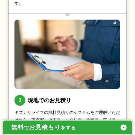
す。
現地でのお見積り
キズナリライフの無料見積りのシステムをご理解いただ
けたら、東京都、埼玉県、神奈川県、千葉県、茨城県、
無料
お見積もり
で
をする
栃木県、群馬県であれば最短即日で実際に現地をお伺い
し、お見積りをとらせていただきます。