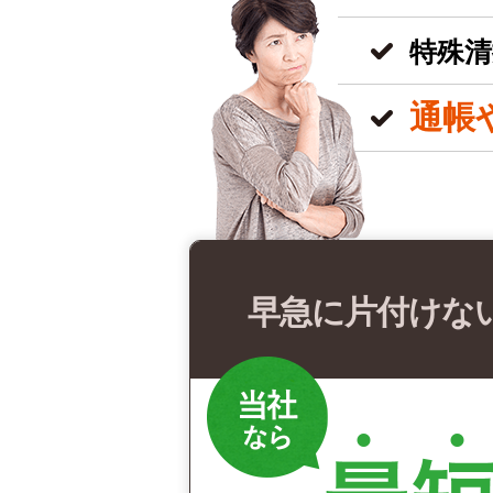
特殊清
通帳
早急に片付けな