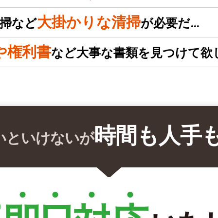
大掛かりな清掃
掃など
が必要だ…
や権利書
など大事な書類を見つけて欲
時間も人手
いといけないが