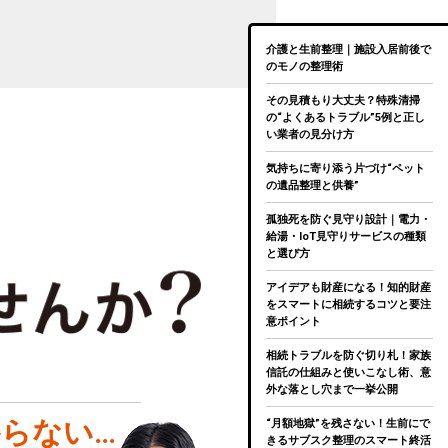
介護と生前整理｜施設入居前後で
のモノの整理術
その見積もり大丈夫？特殊清掃
の“よくあるトラブル”5例と正し
い業者の見分け方
気持ちに寄り添う片づけ“ペット
の遺品整理と供養”
孤独死を防ぐ見守り設計｜電力・
給湯・IoT見守りサービスの種類
と選び方
アイデアも財産になる！知的財産
をスマートに相続するコツと要注
意ポイント
相続トラブルを防ぐ切り札！家族
信託の仕組みと使いこなし術、意
外な落とし穴まで一挙公開
らない…
“月額地獄”を残さない！生前にで
きるサブスク整理のスマート終活