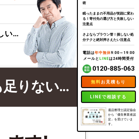
術
眠ったままの不用品が笑顔に変わ
る！寄付先の選び方と失敗しない
注意点
しい…
さよならブラウン管！損しない処
分テクと絶対押さえたい注意点
電話は
年中無休
9:00～19:00
メールと
LINE
は24時間受付
0120-885-063
も足りない…
無料
お見積もり
LINEで相談する
遺品整理士認定協会
から「優良事業者認
定」を受けていま
す。