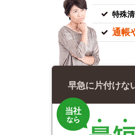
特殊清
通帳
早急に片付けな