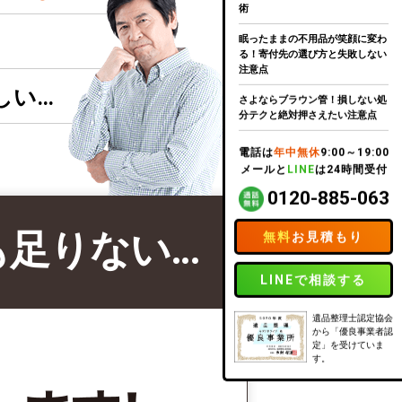
術
眠ったままの不用品が笑顔に変わ
る！寄付先の選び方と失敗しない
注意点
しい…
さよならブラウン管！損しない処
分テクと絶対押さえたい注意点
電話は
年中無休
9:00～19:00
メールと
LINE
は24時間受付
0120-885-063
も足りない…
無料
お見積もり
LINEで相談する
遺品整理士認定協会
から「優良事業者認
定」を受けていま
す。