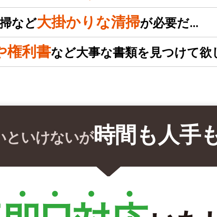
大掛かりな清掃
掃など
が必要だ…
や権利書
など大事な書類を見つけて欲
時間も人手
いといけないが