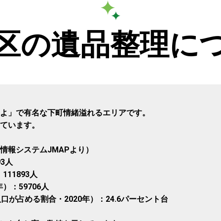
区の遺品整理に
よ」で有名な下町情緒溢れるエリアです。
ています。
情報システムJMAPより）
93人
11893人
）：59706人
が占める割合・2020年）：24.6パーセント台