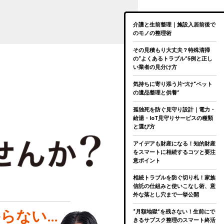
介護と生前整理｜施設入居前後で
のモノの整理術
その見積もり大丈夫？特殊清掃
の“よくあるトラブル”5例と正し
い業者の見分け方
気持ちに寄り添う片づけ“ペット
の遺品整理と供養”
孤独死を防ぐ見守り設計｜電力・
給湯・IoT見守りサービスの種類
と選び方
アイデアも財産になる！知的財産
をスマートに相続するコツと要注
意ポイント
相続トラブルを防ぐ切り札！家族
信託の仕組みと使いこなし術、意
外な落とし穴まで一挙公開
らない…
“月額地獄”を残さない！生前にで
きるサブスク整理のスマート終活