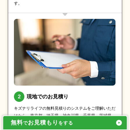
す。
現地でのお見積り
キズナリライフの無料見積りのシステムをご理解いただ
けたら、東京都、埼玉県、神奈川県、千葉県、茨城県、
無料
お見積もり
で
をする
栃木県、群馬県であれば最短即日で実際に現地をお伺い
し、お見積りをとらせていただきます。