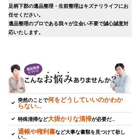
足柄下郡の遺品整理・生前整理はキズナリライフにお
任せください。
遺品整理のプロである我々が立会い不要で誠心誠意対
応いたします。
何をどうしていいのかわか
突然のことで
らない…
大掛かりな清掃
特殊清掃など
が必要だ…
通帳や権利書
など大事な書類を見つけて欲し
い…