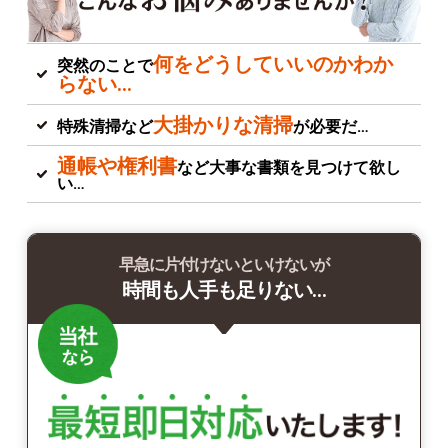
何をどうしていいのかわか
突然のことで
らない…
大掛かりな清掃
特殊清掃など
が必要だ…
通帳や権利書
など大事な書類を見つけて欲し
い…
早急に片付けないといけないが
時間も人手も足りない…