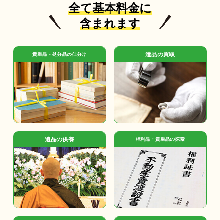
全て基本料金に
含まれます
遺品の買取
貴重品・処分品の仕分け
遺品の供養
権利品・貴重品の探索