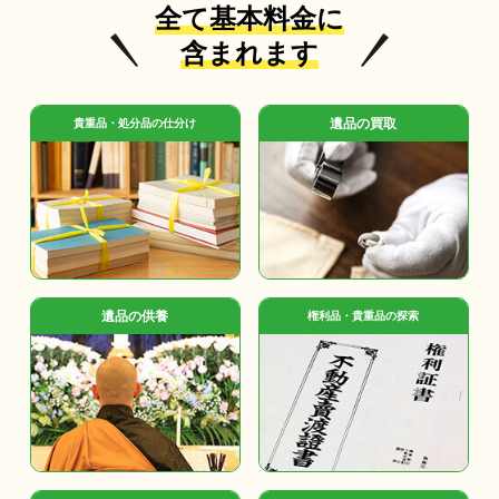
全て基本料金に
含まれます
遺品の買取
貴重品・処分品の仕分け
遺品の供養
権利品・貴重品の探索