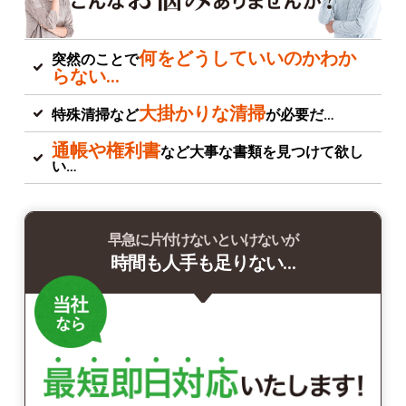
何をどうしていいのかわか
突然のことで
らない…
大掛かりな清掃
特殊清掃など
が必要だ…
通帳や権利書
など大事な書類を見つけて欲し
い…
早急に片付けないといけないが
時間も人手も足りない…