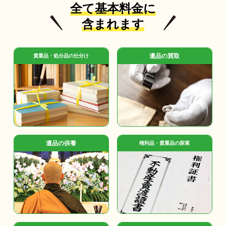
全て基本料金に
含まれます
遺品の買取
貴重品・処分品の仕分け
遺品の供養
権利品・貴重品の探索