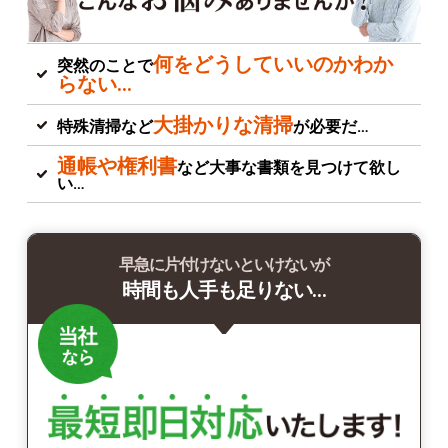
何をどうしていいのかわか
突然のことで
らない…
大掛かりな清掃
特殊清掃など
が必要だ…
通帳や権利書
など大事な書類を見つけて欲し
い…
早急に片付けないといけないが
時間も人手も足りない…