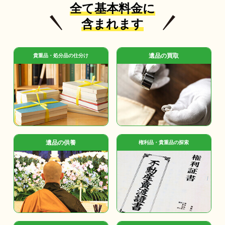
全て基本料金に
含まれます
遺品の買取
貴重品・処分品の仕分け
遺品の供養
権利品・貴重品の探索