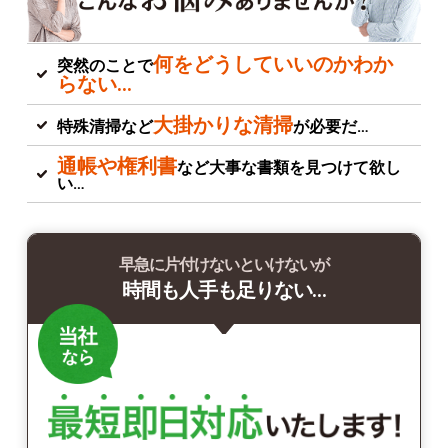
何をどうしていいのかわか
突然のことで
らない…
大掛かりな清掃
特殊清掃など
が必要だ…
通帳や権利書
など大事な書類を見つけて欲し
い…
早急に片付けないといけないが
時間も人手も足りない…