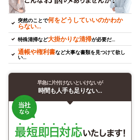
何をどうしていいのかわか
突然のことで
らない…
大掛かりな清掃
特殊清掃など
が必要だ…
通帳や権利書
など大事な書類を見つけて欲し
い…
早急に片付けないといけないが
時間も人手も足りない…