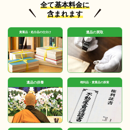
全て基本料金に
含まれます
遺品の買取
貴重品・処分品の仕分け
遺品の供養
権利品・貴重品の探索