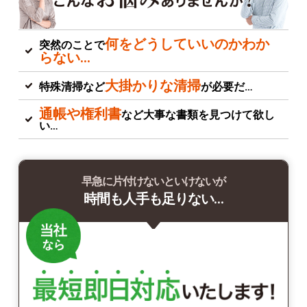
何をどうしていいのかわか
突然のことで
らない…
大掛かりな清掃
特殊清掃など
が必要だ…
通帳や権利書
など大事な書類を見つけて欲し
い…
早急に片付けないといけないが
時間も人手も足りない…