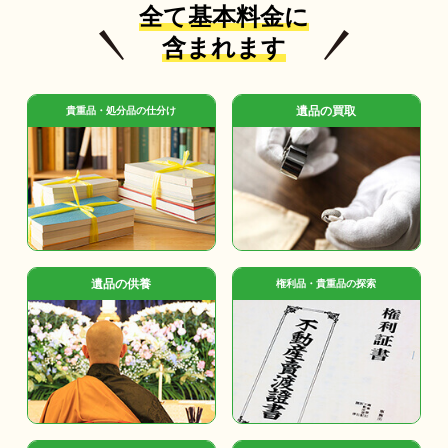
全て基本料金に
含まれます
遺品の買取
貴重品・処分品の仕分け
遺品の供養
権利品・貴重品の探索