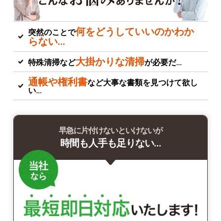
何をどうしていいのかわか
突然のことで
らない…
大掛かりな清掃
特殊清掃など
が必要だ…
通帳や権利書
など大事な書類を見つけて欲し
い…
早急に片付けないといけないが
時間も人手も足りない…