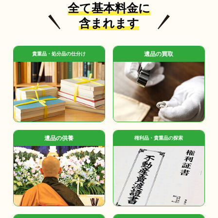
全て基本料金に
含まれます
遺品の買取
貴重品・処分品の仕分け
遺品の供養
権利品・貴重品の探索