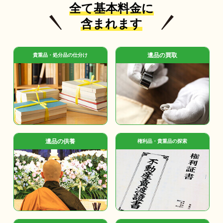
全て基本料金に
含まれます
遺品の買取
貴重品・処分品の仕分け
遺品の供養
権利品・貴重品の探索