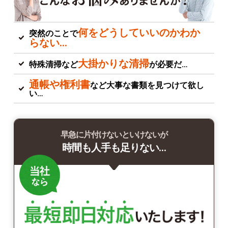
何をどうしていいのかわか
突然のことで
らない…
大掛かりな清掃
特殊清掃など
が必要だ…
通帳や権利書
など大事な書類を見つけて欲し
い…
早急に片付けないといけないが
時間も人手も足りない…