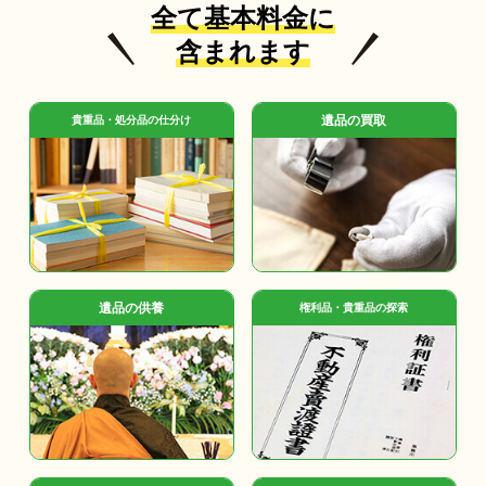
全て基本料金に
含まれます
遺品の買取
貴重品・処分品の仕分け
遺品の供養
権利品・貴重品の探索