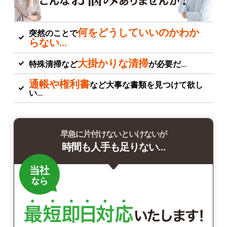
何をどうしていいのかわか
突然のことで
らない…
大掛かりな清掃
特殊清掃など
が必要だ…
通帳や権利書
など大事な書類を見つけて欲し
い…
早急に片付けないといけないが
時間も人手も足りない…