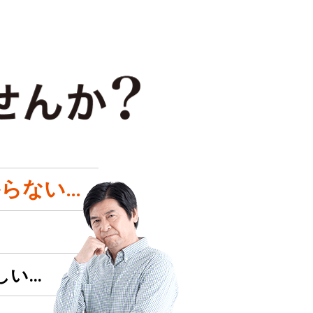
らない…
しい…