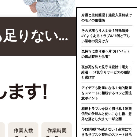
介護と生前整理｜施設入居前後で
のモノの整理術
も足りない…
その見積もり大丈夫？特殊清掃
の“よくあるトラブル”5例と正し
い業者の見分け方
気持ちに寄り添う片づけ“ペット
の遺品整理と供養”
孤独死を防ぐ見守り設計｜電力・
給湯・IoT見守りサービスの種類
と選び方
アイデアも財産になる！知的財産
をスマートに相続するコツと要注
意ポイント
相続トラブルを防ぐ切り札！家族
信託の仕組みと使いこなし術、意
外な落とし穴まで一挙公開
“月額地獄”を残さない！生前にで
きるサブスク整理のスマート終活