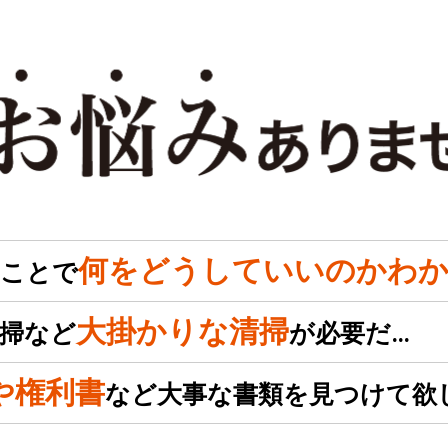
何をどうしていいのかわか
のことで
大掛かりな清掃
掃など
が必要だ…
や権利書
など大事な書類を見つけて欲