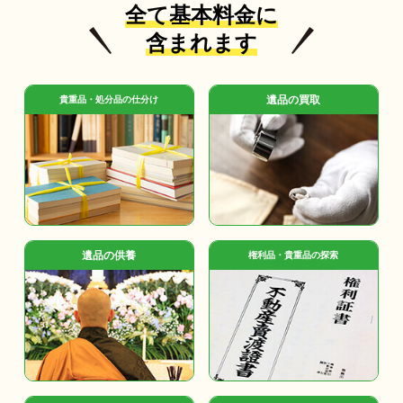
全て基本料金に
含まれます
遺品の買取
貴重品・処分品の仕分け
遺品の供養
権利品・貴重品の探索