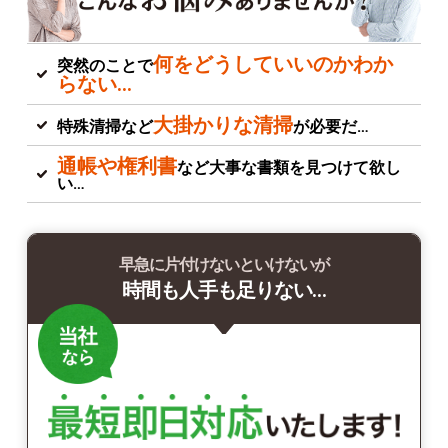
何をどうしていいのかわか
突然のことで
らない…
大掛かりな清掃
特殊清掃など
が必要だ…
通帳や権利書
など大事な書類を見つけて欲し
い…
早急に片付けないといけないが
時間も人手も足りない…