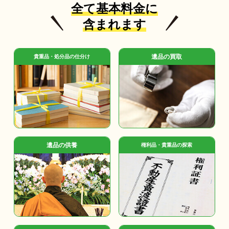
全て基本料金に
含まれます
遺品の買取
貴重品・処分品の仕分け
遺品の供養
権利品・貴重品の探索