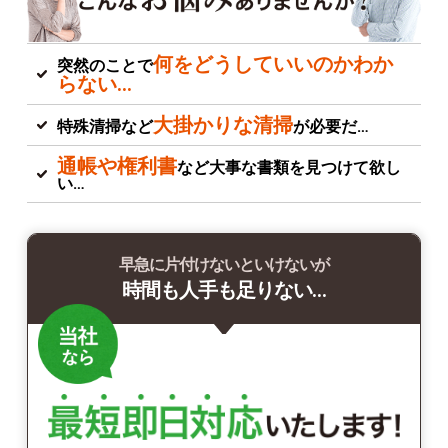
何をどうしていいのかわか
突然のことで
らない…
大掛かりな清掃
特殊清掃など
が必要だ…
通帳や権利書
など大事な書類を見つけて欲し
い…
早急に片付けないといけないが
時間も人手も足りない…