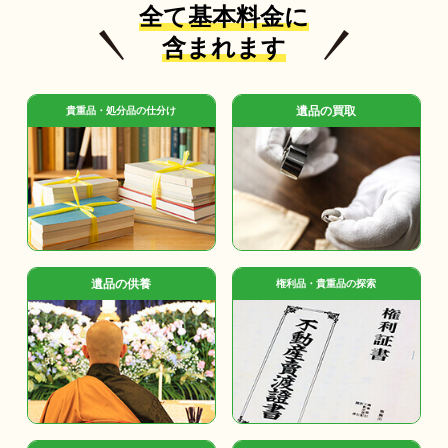
全て基本料金に
含まれます
遺品の買取
貴重品・処分品の仕分け
遺品の供養
権利品・貴重品の探索