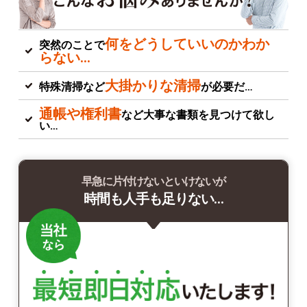
何をどうしていいのかわか
突然のことで
らない…
大掛かりな清掃
特殊清掃など
が必要だ…
通帳や権利書
など大事な書類を見つけて欲し
い…
早急に片付けないといけないが
時間も人手も足りない…