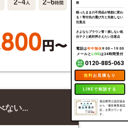
術
眠ったままの不用品が笑顔に変わ
る！寄付先の選び方と失敗しない
注意点
さよならブラウン管！損しない処
分テクと絶対押さえたい注意点
電話は
年中無休
9:00～19:00
メールと
LINE
は24時間受付
0120-885-063
無料
お見積もり
LINEで相談する
遺品整理士認定協会
べない…
から「優良事業者認
定」を受けていま
す。