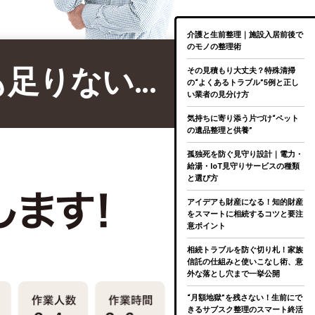
介護と生前整理｜施設入居前後で
のモノの整理術
も足りない…
その見積もり大丈夫？特殊清掃
の“よくあるトラブル”5例と正し
い業者の見分け方
気持ちに寄り添う片づけ“ペット
の遺品整理と供養”
孤独死を防ぐ見守り設計｜電力・
給湯・IoT見守りサービスの種類
と選び方
アイデアも財産になる！知的財産
をスマートに相続するコツと要注
意ポイント
相続トラブルを防ぐ切り札！家族
信託の仕組みと使いこなし術、意
外な落とし穴まで一挙公開
“月額地獄”を残さない！生前にで
きるサブスク整理のスマート終活