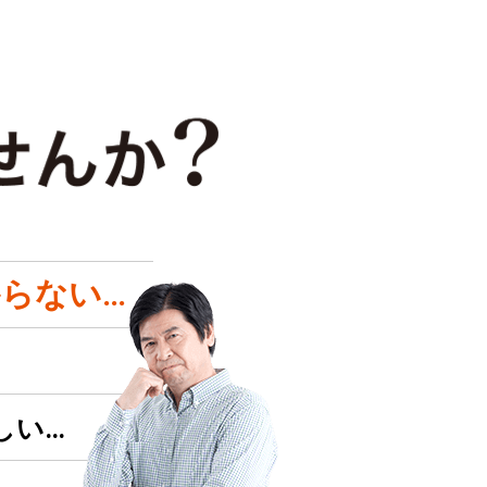
らない…
しい…