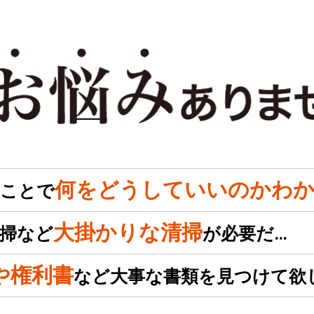
何をどうしていいのかわか
のことで
大掛かりな清掃
掃など
が必要だ…
や権利書
など大事な書類を見つけて欲