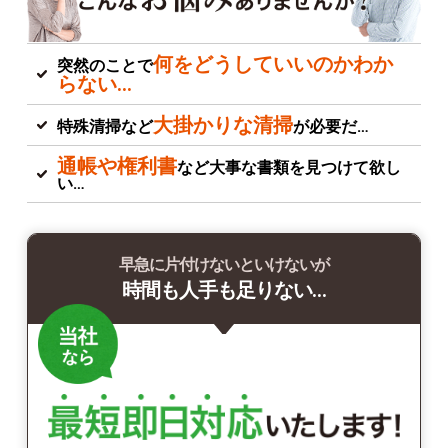
何をどうしていいのかわか
突然のことで
らない…
大掛かりな清掃
特殊清掃など
が必要だ…
通帳や権利書
など大事な書類を見つけて欲し
い…
早急に片付けないといけないが
時間も人手も足りない…