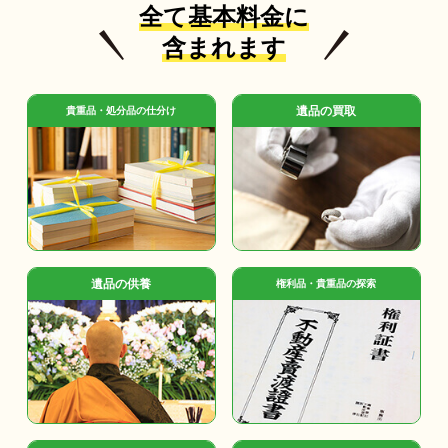
全て基本料金に
含まれます
遺品の買取
貴重品・処分品の仕分け
遺品の供養
権利品・貴重品の探索