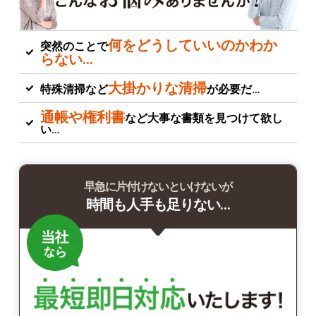
何をどうしていいのかわか
突然のことで
らない…
大掛かりな清掃
特殊清掃など
が必要だ…
通帳や権利書
など大事な書類を見つけて欲し
い…
早急に片付けないといけないが
時間も人手も足りない…