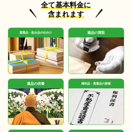
全て基本料金に
含まれます
遺品の買取
貴重品・処分品の仕分け
遺品の供養
権利品・貴重品の探索