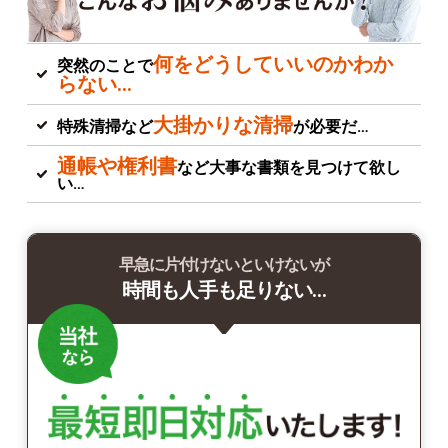
何をどうしていいのかわか
突然のことで
らない…
大掛かりな清掃
特殊清掃など
が必要だ…
通帳や権利書
など大事な書類を見つけて欲し
い…
早急に片付けないといけないが
時間も人手も足りない…