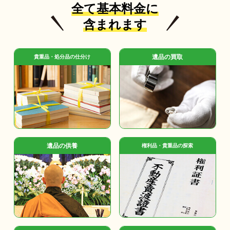
全て基本料金に
含まれます
遺品の買取
貴重品・処分品の仕分け
遺品の供養
権利品・貴重品の探索