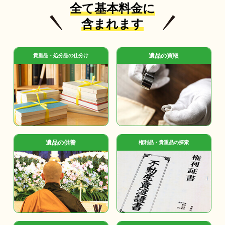
全て基本料金に
含まれます
遺品の買取
貴重品・処分品の仕分け
遺品の供養
権利品・貴重品の探索