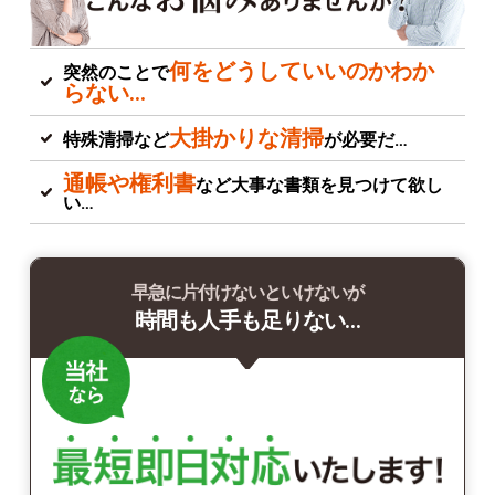
何をどうしていいのかわか
突然のことで
らない…
大掛かりな清掃
特殊清掃など
が必要だ…
通帳や権利書
など大事な書類を見つけて欲し
い…
早急に片付けないといけないが
時間も人手も足りない…