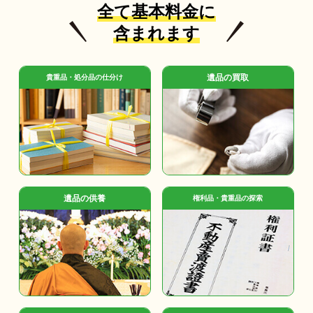
全て基本料金に
含まれます
遺品の買取
貴重品・処分品の仕分け
遺品の供養
権利品・貴重品の探索