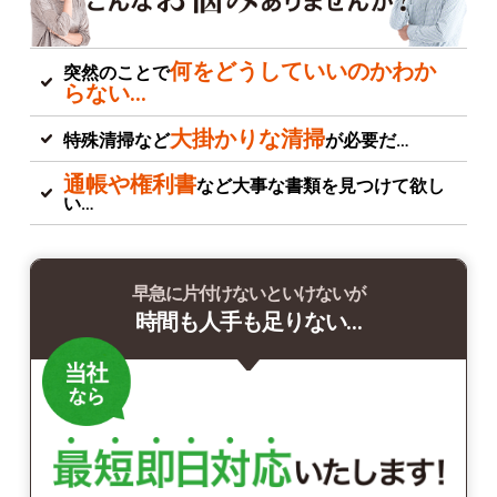
何をどうしていいのかわか
突然のことで
らない…
大掛かりな清掃
特殊清掃など
が必要だ…
通帳や権利書
など大事な書類を見つけて欲し
い…
早急に片付けないといけないが
時間も人手も足りない…