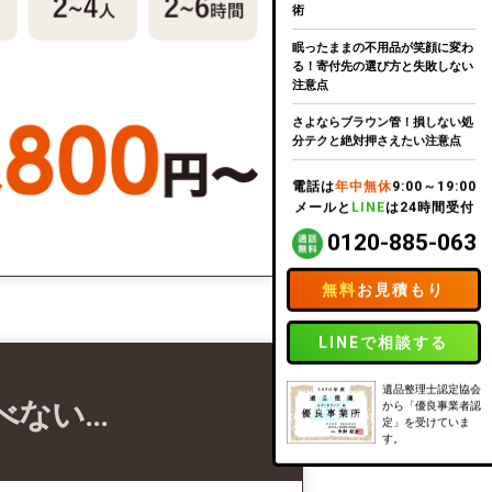
術
眠ったままの不用品が笑顔に変わ
る！寄付先の選び方と失敗しない
注意点
さよならブラウン管！損しない処
分テクと絶対押さえたい注意点
電話は
年中無休
9:00～19:00
メールと
LINE
は24時間受付
0120-885-063
無料
お見積もり
LINEで相談する
遺品整理士認定協会
べない…
から「優良事業者認
定」を受けていま
す。