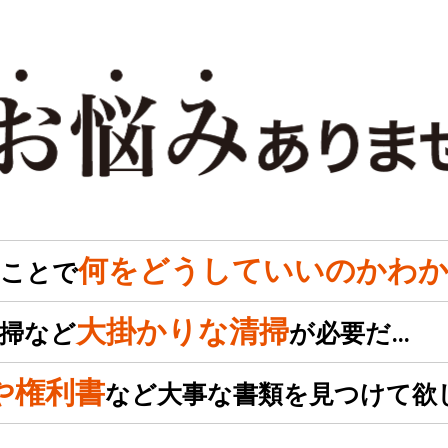
何をどうしていいのかわか
のことで
大掛かりな清掃
掃など
が必要だ…
や権利書
など大事な書類を見つけて欲