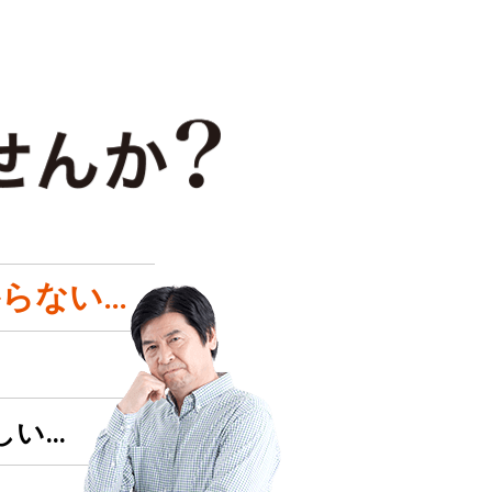
らない…
しい…