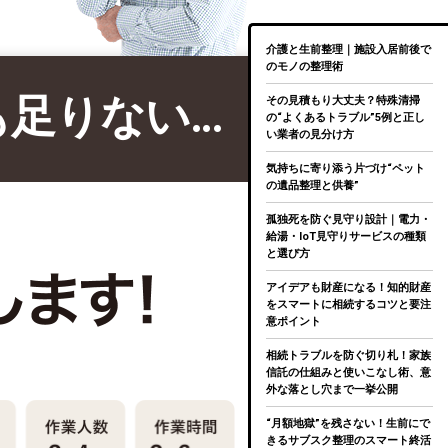
介護と生前整理｜施設入居前後で
のモノの整理術
も足りない…
その見積もり大丈夫？特殊清掃
の“よくあるトラブル”5例と正し
い業者の見分け方
気持ちに寄り添う片づけ“ペット
の遺品整理と供養”
孤独死を防ぐ見守り設計｜電力・
給湯・IoT見守りサービスの種類
と選び方
アイデアも財産になる！知的財産
をスマートに相続するコツと要注
意ポイント
相続トラブルを防ぐ切り札！家族
信託の仕組みと使いこなし術、意
外な落とし穴まで一挙公開
“月額地獄”を残さない！生前にで
きるサブスク整理のスマート終活