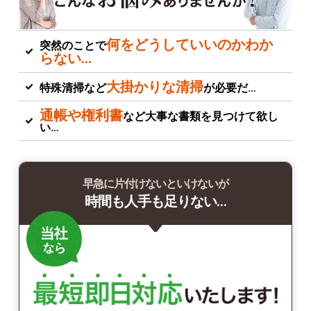
何をどうしていいのかわか
突然のことで
らない…
大掛かりな清掃
特殊清掃など
が必要だ…
通帳や権利書
など大事な書類を見つけて欲し
い…
早急に片付けないといけないが
時間も人手も足りない…