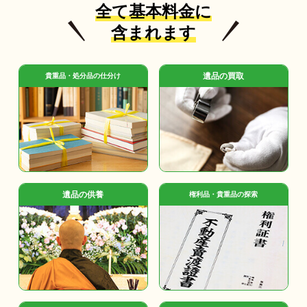
全て基本料金に
含まれます
遺品の買取
貴重品・処分品の仕分け
遺品の供養
権利品・貴重品の探索