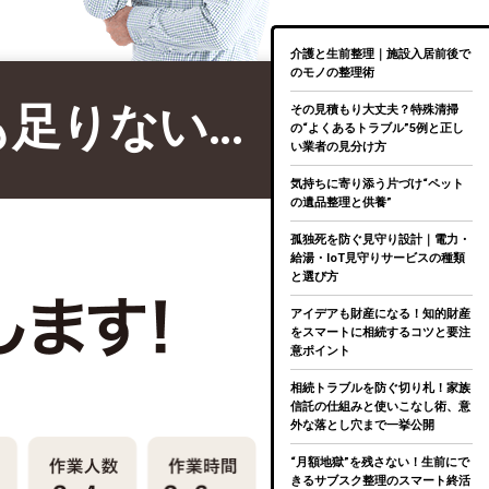
介護と生前整理｜施設入居前後で
のモノの整理術
も足りない…
その見積もり大丈夫？特殊清掃
の“よくあるトラブル”5例と正し
い業者の見分け方
気持ちに寄り添う片づけ“ペット
の遺品整理と供養”
孤独死を防ぐ見守り設計｜電力・
給湯・IoT見守りサービスの種類
と選び方
アイデアも財産になる！知的財産
をスマートに相続するコツと要注
意ポイント
相続トラブルを防ぐ切り札！家族
信託の仕組みと使いこなし術、意
外な落とし穴まで一挙公開
“月額地獄”を残さない！生前にで
きるサブスク整理のスマート終活