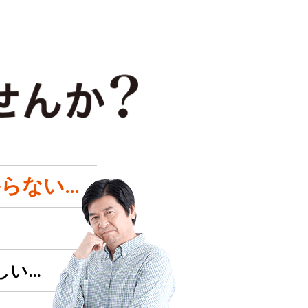
らない…
しい…