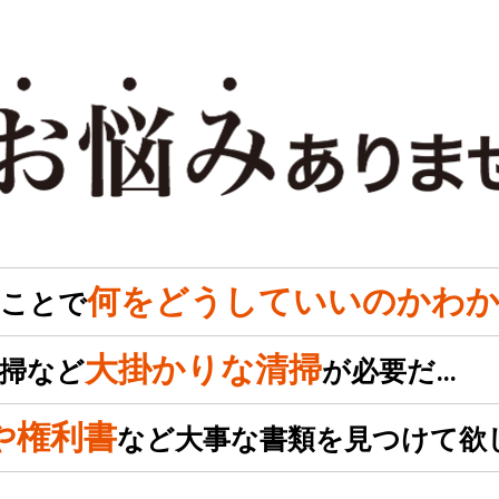
何をどうしていいのかわか
のことで
大掛かりな清掃
掃など
が必要だ…
や権利書
など大事な書類を見つけて欲