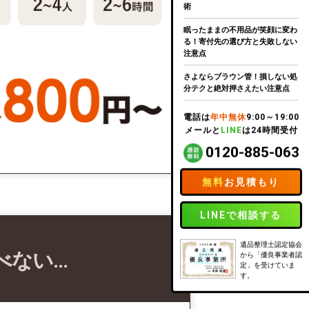
術
眠ったままの不用品が笑顔に変わ
る！寄付先の選び方と失敗しない
注意点
さよならブラウン管！損しない処
分テクと絶対押さえたい注意点
電話は
年中無休
9:00～19:00
メールと
LINE
は24時間受付
0120-885-063
無料
お見積もり
LINEで相談する
遺品整理士認定協会
べない…
から「優良事業者認
定」を受けていま
す。