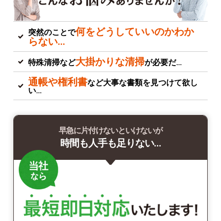
何をどうしていいのかわか
突然のことで
らない…
大掛かりな清掃
特殊清掃など
が必要だ…
通帳や権利書
など大事な書類を見つけて欲し
い…
早急に片付けないといけないが
時間も人手も足りない…