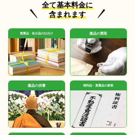
全て基本料金に
含まれます
遺品の買取
貴重品・処分品の仕分け
遺品の供養
権利品・貴重品の探索