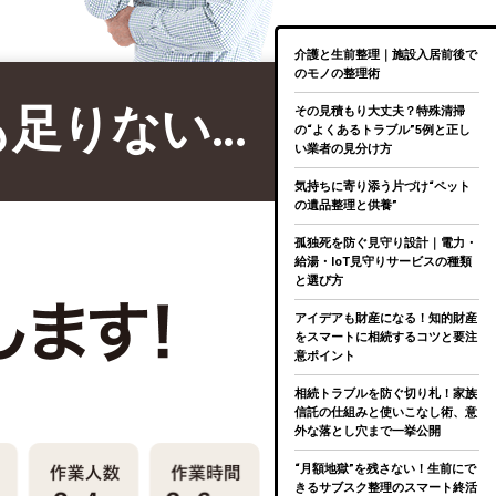
介護と生前整理｜施設入居前後で
のモノの整理術
も足りない…
その見積もり大丈夫？特殊清掃
の“よくあるトラブル”5例と正し
い業者の見分け方
気持ちに寄り添う片づけ“ペット
の遺品整理と供養”
孤独死を防ぐ見守り設計｜電力・
給湯・IoT見守りサービスの種類
と選び方
アイデアも財産になる！知的財産
をスマートに相続するコツと要注
意ポイント
相続トラブルを防ぐ切り札！家族
信託の仕組みと使いこなし術、意
外な落とし穴まで一挙公開
“月額地獄”を残さない！生前にで
きるサブスク整理のスマート終活