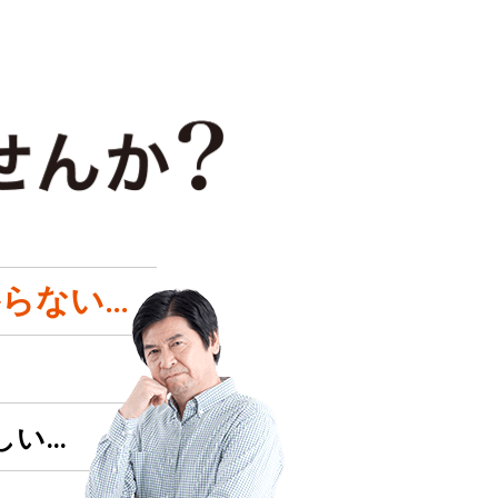
らない…
しい…