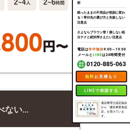
術
眠ったままの不用品が笑顔に変わ
る！寄付先の選び方と失敗しない
注意点
さよならブラウン管！損しない処
分テクと絶対押さえたい注意点
電話は
年中無休
9:00～19:00
メールと
LINE
は24時間受付
0120-885-063
無料
お見積もり
LINEで相談する
遺品整理士認定協会
べない…
から「優良事業者認
定」を受けていま
す。