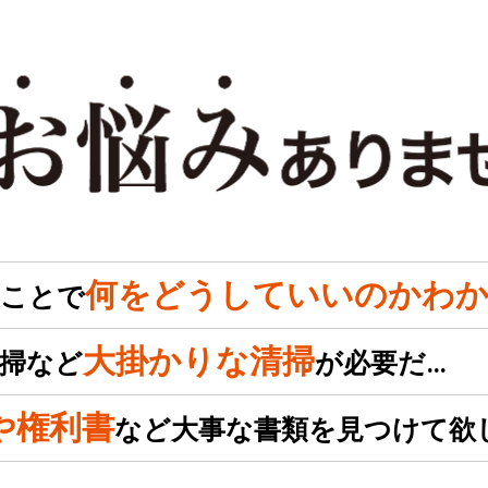
何をどうしていいのかわか
のことで
大掛かりな清掃
掃など
が必要だ…
や権利書
など大事な書類を見つけて欲