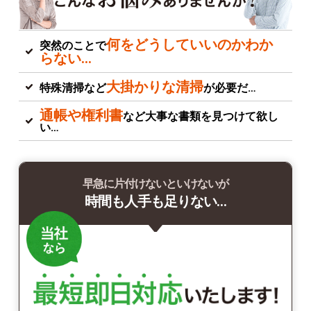
何をどうしていいのかわか
突然のことで
らない…
大掛かりな清掃
特殊清掃など
が必要だ…
通帳や権利書
など大事な書類を見つけて欲し
い…
早急に片付けないといけないが
時間も人手も足りない…