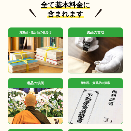
全て基本料金に
含まれます
遺品の買取
貴重品・処分品の仕分け
遺品の供養
権利品・貴重品の探索