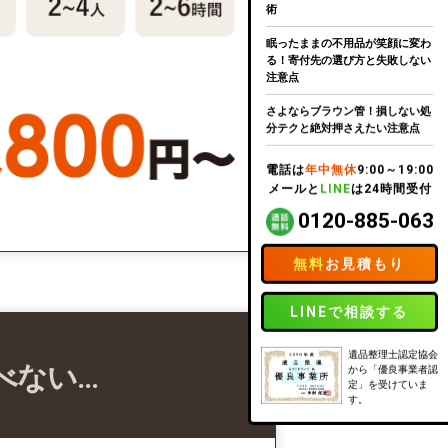
術
眠ったままの不用品が笑顔に変わ
る！寄付先の選び方と失敗しない
注意点
さよならブラウン管！損しない処
分テクと絶対押さえたい注意点
電話は
年中無休
9:00～19:00
メールと
LINE
は24時間受付
0120-885-063
無料
お見積もり
LINEで相談する
遺品整理士認定協会
べない…
から「優良事業者認
定」を受けていま
す。