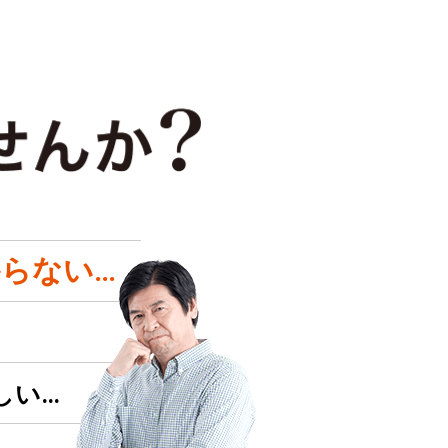
らない…
しい…