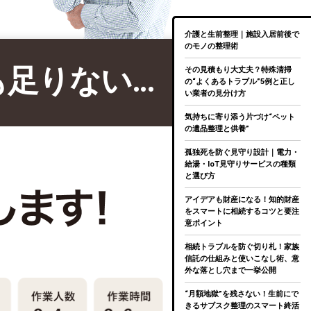
介護と生前整理｜施設入居前後で
のモノの整理術
も足りない…
その見積もり大丈夫？特殊清掃
の“よくあるトラブル”5例と正し
い業者の見分け方
気持ちに寄り添う片づけ“ペット
の遺品整理と供養”
孤独死を防ぐ見守り設計｜電力・
給湯・IoT見守りサービスの種類
と選び方
アイデアも財産になる！知的財産
をスマートに相続するコツと要注
意ポイント
相続トラブルを防ぐ切り札！家族
信託の仕組みと使いこなし術、意
外な落とし穴まで一挙公開
“月額地獄”を残さない！生前にで
きるサブスク整理のスマート終活