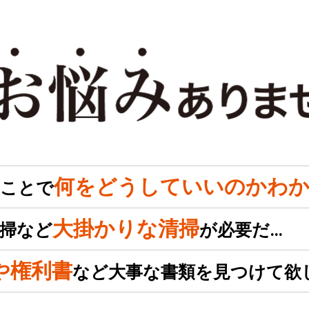
何をどうしていいのかわか
のことで
大掛かりな清掃
掃など
が必要だ…
や権利書
など大事な書類を見つけて欲