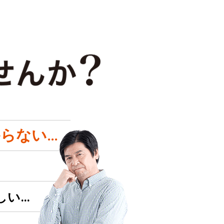
らない…
しい…