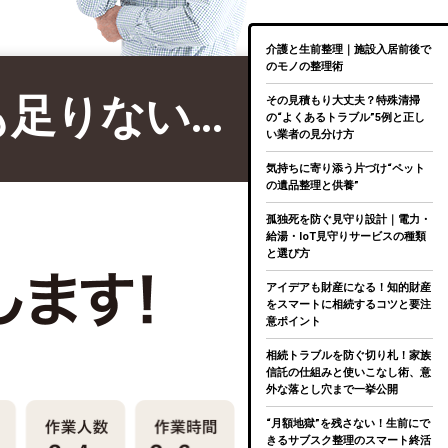
介護と生前整理｜施設入居前後で
のモノの整理術
も足りない…
その見積もり大丈夫？特殊清掃
の“よくあるトラブル”5例と正し
い業者の見分け方
気持ちに寄り添う片づけ“ペット
の遺品整理と供養”
孤独死を防ぐ見守り設計｜電力・
給湯・IoT見守りサービスの種類
と選び方
アイデアも財産になる！知的財産
をスマートに相続するコツと要注
意ポイント
相続トラブルを防ぐ切り札！家族
信託の仕組みと使いこなし術、意
外な落とし穴まで一挙公開
“月額地獄”を残さない！生前にで
きるサブスク整理のスマート終活