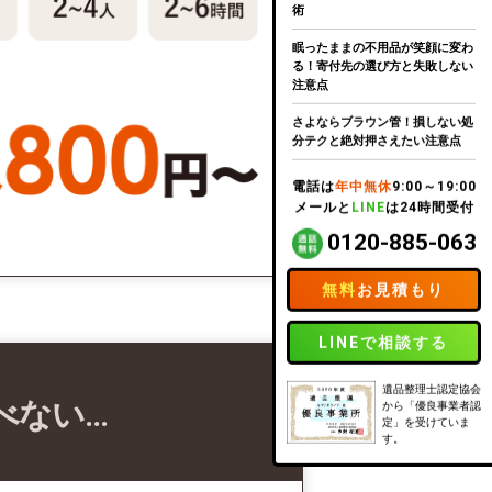
術
眠ったままの不用品が笑顔に変わ
る！寄付先の選び方と失敗しない
注意点
さよならブラウン管！損しない処
分テクと絶対押さえたい注意点
電話は
年中無休
9:00～19:00
メールと
LINE
は24時間受付
0120-885-063
無料
お見積もり
LINEで相談する
遺品整理士認定協会
べない…
から「優良事業者認
定」を受けていま
す。