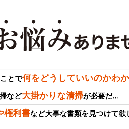
何をどうしていいのかわか
のことで
大掛かりな清掃
掃など
が必要だ…
や権利書
など大事な書類を見つけて欲