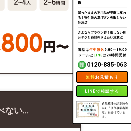
術
眠ったままの不用品が笑顔に変わ
る！寄付先の選び方と失敗しない
注意点
さよならブラウン管！損しない処
分テクと絶対押さえたい注意点
電話は
年中無休
9:00～19:00
メールと
LINE
は24時間受付
0120-885-063
無料
お見積もり
LINEで相談する
遺品整理士認定協会
べない…
から「優良事業者認
定」を受けていま
す。