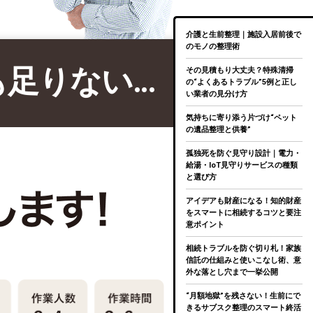
介護と生前整理｜施設入居前後で
のモノの整理術
も足りない…
その見積もり大丈夫？特殊清掃
の“よくあるトラブル”5例と正し
い業者の見分け方
気持ちに寄り添う片づけ“ペット
の遺品整理と供養”
孤独死を防ぐ見守り設計｜電力・
給湯・IoT見守りサービスの種類
と選び方
アイデアも財産になる！知的財産
をスマートに相続するコツと要注
意ポイント
相続トラブルを防ぐ切り札！家族
信託の仕組みと使いこなし術、意
外な落とし穴まで一挙公開
“月額地獄”を残さない！生前にで
きるサブスク整理のスマート終活