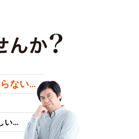
らない…
しい…