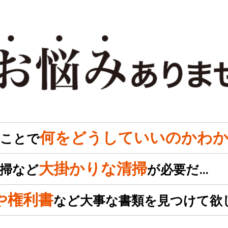
何をどうしていいのかわか
のことで
大掛かりな清掃
掃など
が必要だ…
や権利書
など大事な書類を見つけて欲