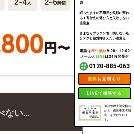
術
眠ったままの不用品が笑顔に変わ
る！寄付先の選び方と失敗しない
注意点
さよならブラウン管！損しない処
分テクと絶対押さえたい注意点
電話は
年中無休
9:00～19:00
メールと
LINE
は24時間受付
0120-885-063
無料
お見積もり
LINEで相談する
遺品整理士認定協会
べない…
から「優良事業者認
定」を受けていま
す。