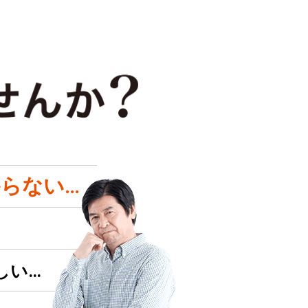
らない…
しい…