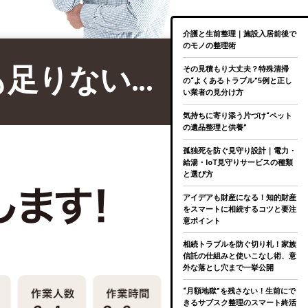
介護と生前整理｜施設入居前後で
のモノの整理術
も足りない…
その見積もり大丈夫？特殊清掃
の“よくあるトラブル”5例と正し
い業者の見分け方
気持ちに寄り添う片づけ“ペット
の遺品整理と供養”
孤独死を防ぐ見守り設計｜電力・
給湯・IoT見守りサービスの種類
と選び方
アイデアも財産になる！知的財産
をスマートに相続するコツと要注
意ポイント
相続トラブルを防ぐ切り札！家族
信託の仕組みと使いこなし術、意
外な落とし穴まで一挙公開
“月額地獄”を残さない！生前にで
きるサブスク整理のスマート終活