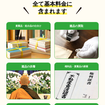
全て基本料金に
含まれます
遺品の買取
貴重品・処分品の仕分け
遺品の供養
権利品・貴重品の探索