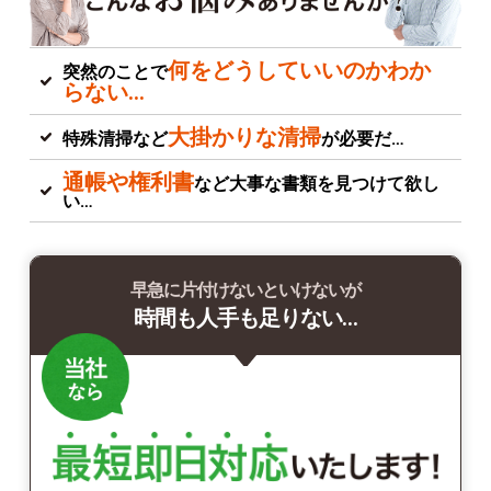
何をどうしていいのかわか
突然のことで
らない…
大掛かりな清掃
特殊清掃など
が必要だ…
通帳や権利書
など大事な書類を見つけて欲し
い…
早急に片付けないといけないが
時間も人手も足りない…