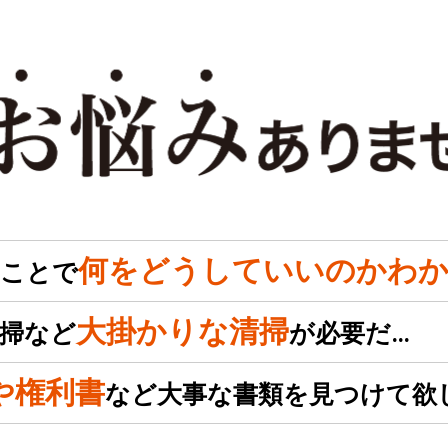
何をどうしていいのかわか
のことで
大掛かりな清掃
掃など
が必要だ…
や権利書
など大事な書類を見つけて欲