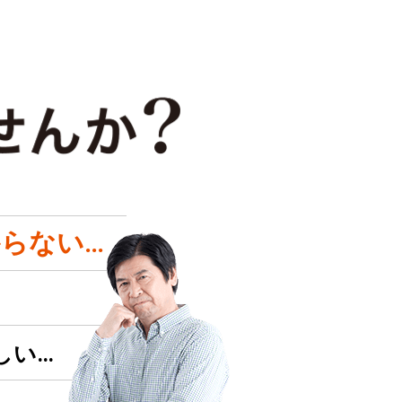
らない…
しい…