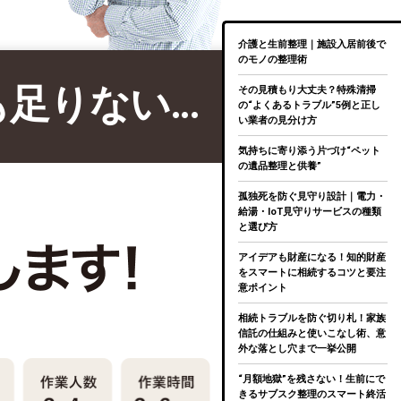
介護と生前整理｜施設入居前後で
のモノの整理術
も足りない…
その見積もり大丈夫？特殊清掃
の“よくあるトラブル”5例と正し
い業者の見分け方
気持ちに寄り添う片づけ“ペット
の遺品整理と供養”
孤独死を防ぐ見守り設計｜電力・
給湯・IoT見守りサービスの種類
と選び方
アイデアも財産になる！知的財産
をスマートに相続するコツと要注
意ポイント
相続トラブルを防ぐ切り札！家族
信託の仕組みと使いこなし術、意
外な落とし穴まで一挙公開
“月額地獄”を残さない！生前にで
きるサブスク整理のスマート終活