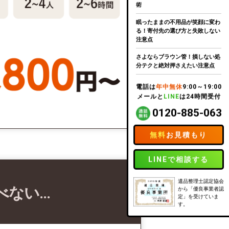
術
眠ったままの不用品が笑顔に変わ
る！寄付先の選び方と失敗しない
注意点
さよならブラウン管！損しない処
分テクと絶対押さえたい注意点
電話は
年中無休
9:00～19:00
メールと
LINE
は24時間受付
0120-885-063
無料
お見積もり
LINEで相談する
遺品整理士認定協会
べない…
から「優良事業者認
定」を受けていま
す。