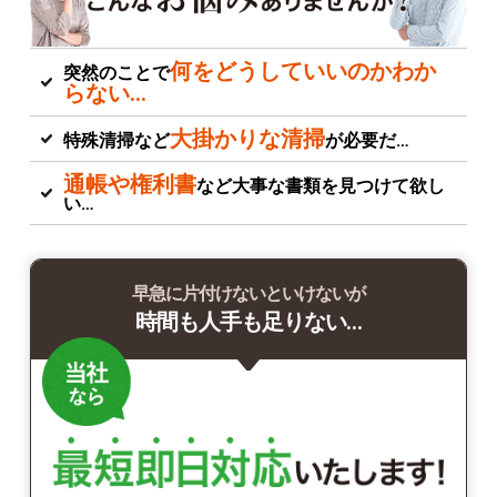
何をどうしていいのかわか
突然のことで
らない…
大掛かりな清掃
特殊清掃など
が必要だ…
通帳や権利書
など大事な書類を見つけて欲し
い…
早急に片付けないといけないが
時間も人手も足りない…