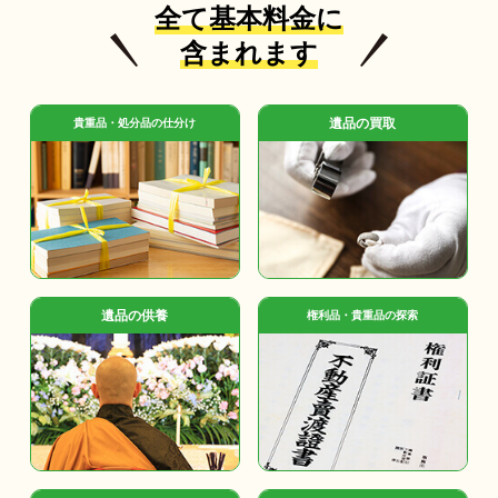
全て基本料金に
含まれます
遺品の買取
貴重品・処分品の仕分け
遺品の供養
権利品・貴重品の探索