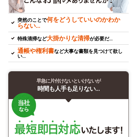
何をどうしていいのかわか
突然のことで
らない…
大掛かりな清掃
特殊清掃など
が必要だ…
通帳や権利書
など大事な書類を見つけて欲し
い…
早急に片付けないといけないが
時間も人手も足りない…