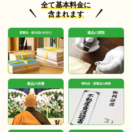
全て基本料金に
含まれます
遺品の買取
貴重品・処分品の仕分け
遺品の供養
権利品・貴重品の探索