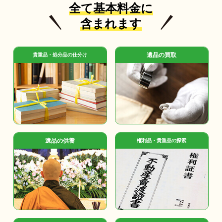
全て基本料金に
含まれます
遺品の買取
貴重品・処分品の仕分け
遺品の供養
権利品・貴重品の探索