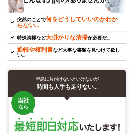
何をどうしていいのかわか
突然のことで
らない…
大掛かりな清掃
特殊清掃など
が必要だ…
通帳や権利書
など大事な書類を見つけて欲し
い…
早急に片付けないといけないが
時間も人手も足りない…