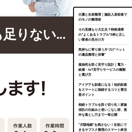
介護と生前整理｜施設入居前後で
のモノの整理術
も足りない…
その見積もり大丈夫？特殊清掃
の“よくあるトラブル”5例と正し
い業者の見分け方
気持ちに寄り添う片づけ“ペット
の遺品整理と供養”
孤独死を防ぐ見守り設計｜電力・
給湯・IoT見守りサービスの種類
と選び方
アイデアも財産になる！知的財産
をスマートに相続するコツと要注
意ポイント
相続トラブルを防ぐ切り札！家族
信託の仕組みと使いこなし術、意
外な落とし穴まで一挙公開
“月額地獄”を残さない！生前にで
きるサブスク整理のスマート終活