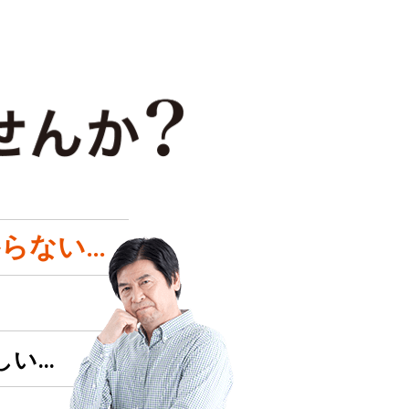
らない…
しい…