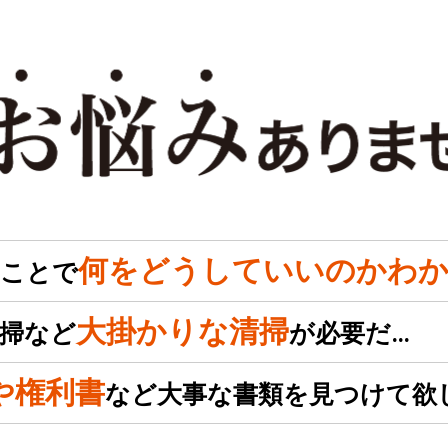
何をどうしていいのかわか
のことで
大掛かりな清掃
掃など
が必要だ…
や権利書
など大事な書類を見つけて欲