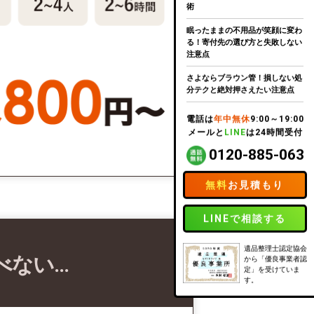
術
眠ったままの不用品が笑顔に変わ
る！寄付先の選び方と失敗しない
注意点
さよならブラウン管！損しない処
分テクと絶対押さえたい注意点
電話は
年中無休
9:00～19:00
メールと
LINE
は24時間受付
0120-885-063
無料
お見積もり
LINEで相談する
遺品整理士認定協会
べない…
から「優良事業者認
定」を受けていま
す。