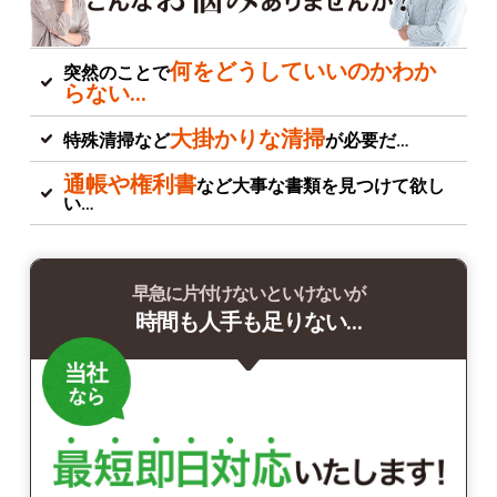
何をどうしていいのかわか
突然のことで
らない…
大掛かりな清掃
特殊清掃など
が必要だ…
通帳や権利書
など大事な書類を見つけて欲し
い…
早急に片付けないといけないが
時間も人手も足りない…