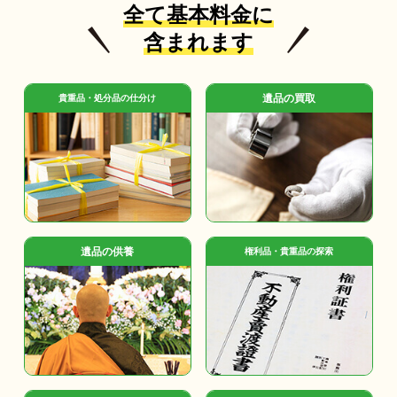
全て基本料金に
含まれます
遺品の買取
貴重品・処分品の仕分け
遺品の供養
権利品・貴重品の探索