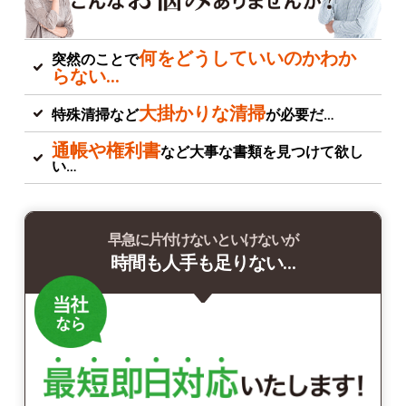
何をどうしていいのかわか
突然のことで
らない…
大掛かりな清掃
特殊清掃など
が必要だ…
通帳や権利書
など大事な書類を見つけて欲し
い…
早急に片付けないといけないが
時間も人手も足りない…