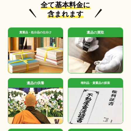
全て基本料金に
含まれます
遺品の買取
貴重品・処分品の仕分け
遺品の供養
権利品・貴重品の探索