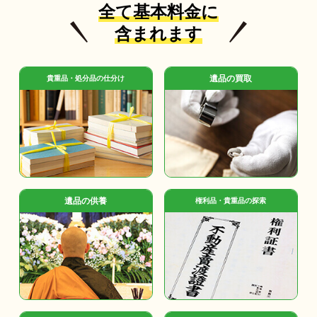
全て基本料金に
含まれます
遺品の買取
貴重品・処分品の仕分け
遺品の供養
権利品・貴重品の探索