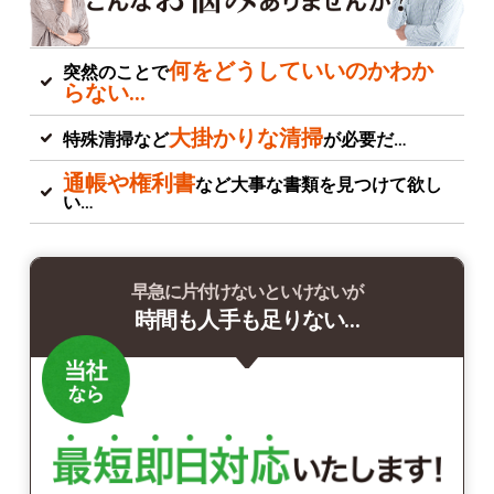
何をどうしていいのかわか
突然のことで
らない…
大掛かりな清掃
特殊清掃など
が必要だ…
通帳や権利書
など大事な書類を見つけて欲し
い…
早急に片付けないといけないが
時間も人手も足りない…