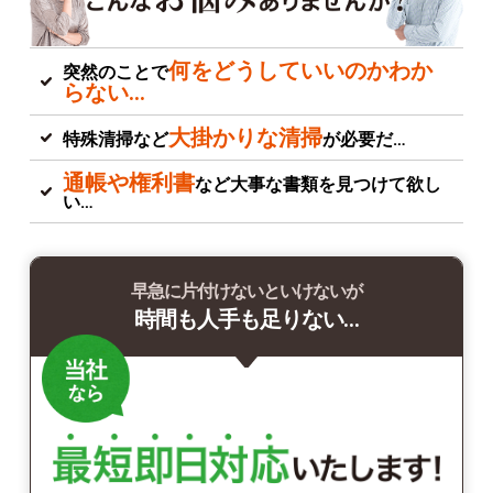
何をどうしていいのかわか
突然のことで
らない…
大掛かりな清掃
特殊清掃など
が必要だ…
通帳や権利書
など大事な書類を見つけて欲し
い…
早急に片付けないといけないが
時間も人手も足りない…