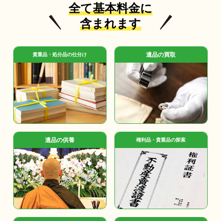
全て基本料金に
含まれます
遺品の買取
貴重品・処分品の仕分け
遺品の供養
権利品・貴重品の探索