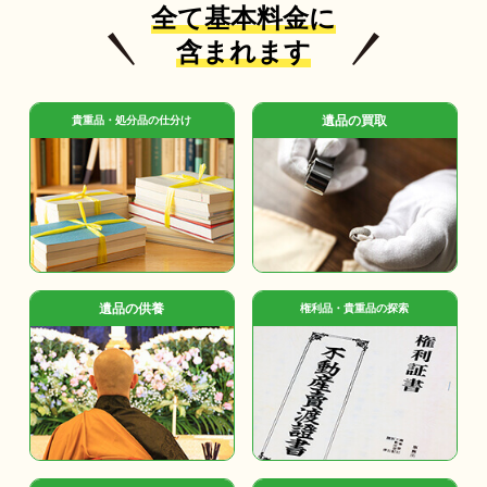
全て基本料金に
含まれます
遺品の買取
貴重品・処分品の仕分け
遺品の供養
権利品・貴重品の探索