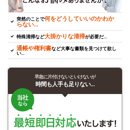
何をどうしていいのかわか
突然のことで
らない…
大掛かりな清掃
特殊清掃など
が必要だ…
通帳や権利書
など大事な書類を見つけて欲し
い…
早急に片付けないといけないが
時間も人手も足りない…