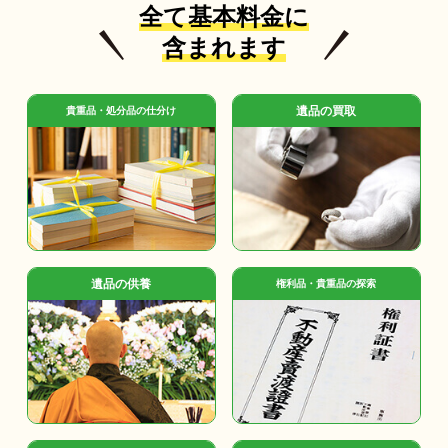
全て基本料金に
含まれます
遺品の買取
貴重品・処分品の仕分け
遺品の供養
権利品・貴重品の探索