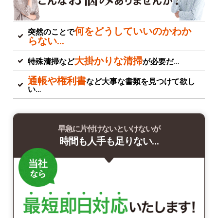
何をどうしていいのかわか
突然のことで
らない…
大掛かりな清掃
特殊清掃など
が必要だ…
通帳や権利書
など大事な書類を見つけて欲し
い…
早急に片付けないといけないが
時間も人手も足りない…