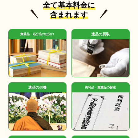
全て基本料金に
含まれます
遺品の買取
貴重品・処分品の仕分け
遺品の供養
権利品・貴重品の探索