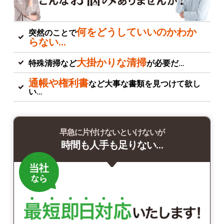
何をどうしていいのかわか
突然のことで
らない…
大掛かりな清掃
特殊清掃など
が必要だ…
通帳や権利書
など大事な書類を見つけて欲し
い…
早急に片付けないといけないが
時間も人手も足りない…